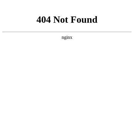
网站地图
028-87457675
搜索产品
选择语言
首页
产品
电缆组件系列
半钢同轴电缆组件
半柔同轴电缆组件
高性能稳幅稳
相VNA测试电缆组件
经济型稳幅稳相VNA测试电缆
组件
柔性同轴电缆组件
连接器和连接器系列
同轴机械校准件
射频微波毫米波板载连接器
射频微