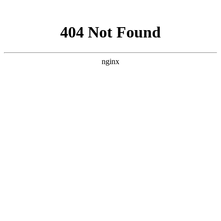
网站地图
028-87457675
搜索产品
选择语言
首页
产品
电缆组件系列
半钢同轴电缆组件
半柔同轴电缆组件
高性能稳幅稳
相VNA测试电缆组件
经济型稳幅稳相VNA测试电缆
组件
柔性同轴电缆组件
连接器和连接器系列
同轴机械校准件
射频微波毫米波板载连接器
射频微