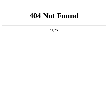
网站地图
028-87457675
搜索产品
选择语言
首页
产品
电缆组件系列
半钢同轴电缆组件
半柔同轴电缆组件
高性能稳幅稳
相VNA测试电缆组件
经济型稳幅稳相VNA测试电缆
组件
柔性同轴电缆组件
连接器和连接器系列
同轴机械校准件
射频微波毫米波板载连接器
射频微