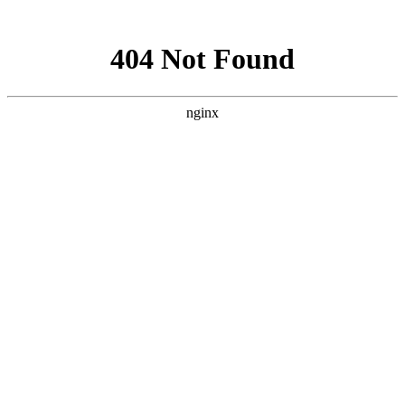
网站地图
028-87457675
搜索产品
选择语言
首页
产品
电缆组件系列
半钢同轴电缆组件
半柔同轴电缆组件
高性能稳幅稳
相VNA测试电缆组件
经济型稳幅稳相VNA测试电缆
组件
柔性同轴电缆组件
连接器和连接器系列
同轴机械校准件
射频微波毫米波板载连接器
射频微